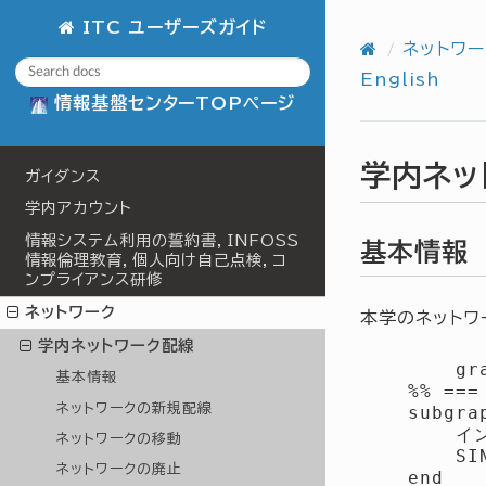
ITC ユーザーズガイド
ネットワー
English
情報基盤センターTOPページ
学内ネッ
ガイダンス
学内アカウント
情報システム利用の誓約書，INFOSS
基本情報
情報倫理教育，個人向け自己点検，コ
ンプライアンス研修
ネットワーク
本学のネットワ
学内ネットワーク配線
        gra
基本情報
    %% =
ネットワークの新規配線
    subgr
        
ネットワークの移動
        SIN
ネットワークの廃止
    end
