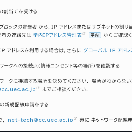
スの割当てを受ける
スブロックの管理者
から，IP アドレスまたはサブネットの割り当
理者の連絡先は
学内IPアドレス管理表
からご確認く
学内
IP アドレスを利用する場合は，さらに
グローバル IP アドレ
トワークへの接続点(情報コンセント等の場所)を確認する
トワークに接続する場所を決めてください． 場所がわからない
@
cc
.
uec
.
ac
.
jp
までご相談ください．
クの新規配線申請をする
で，
net-tech
@
cc
.
uec
.
ac
.
jp
宛に
ネットワーク配線