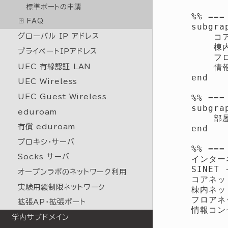
標準ポートの申請
    %% =
FAQ
    subg
        
グローバル IP アドレス
        
プライベートIPアドレス
        
        
UEC 有線認証 LAN
    end

UEC Wireless
UEC Guest Wireless
    %% ==
    subgr
eduroam
        
有償 eduroam
    end

プロキシ・サーバ
    %% =
Socks サーバ
    インターネ
    SINET
オープンラボのネットワーク利用
    コアネッ
実験用緩制限ネットワーク
    棟内ネッ
    フロアネ
拡張AP・拡張ポート
    情報コン
学内サブドメイン