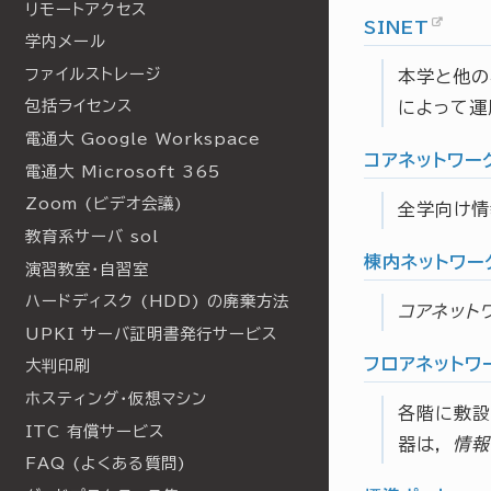
リモートアクセス
SINET
学内メール
ファイルストレージ
本学と他の
包括ライセンス
によって運
電通大 Google Workspace
コアネットワー
電通大 Microsoft 365
Zoom (ビデオ会議)
全学向け情
教育系サーバ sol
棟内ネットワー
演習教室・自習室
ハードディスク (HDD) の廃棄方法
コアネット
UPKI サーバ証明書発行サービス
フロアネットワ
大判印刷
ホスティング・仮想マシン
各階に敷設
ITC 有償サービス
器は，
情報
FAQ (よくある質問)