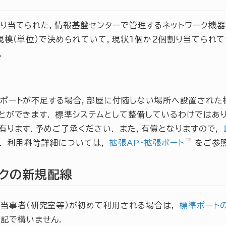
り当てられた，情報基盤センターで管理するネットワーク機
規模（単位）で決められていて，現状１個か２個割り当てられ
．
ポートが不足する場合，部屋に付随しない場所へ設置された
とができます． 標準システムとして整備しているわけではあ
有ります．予めご了承ください． また，有償となりますので，
． 利用料等詳細については，
拡張AP・拡張ポート
をご参照
ークの新規配線
当事者（研究室等）が初めて利用される場合は，
標準ポート
記で構いません．