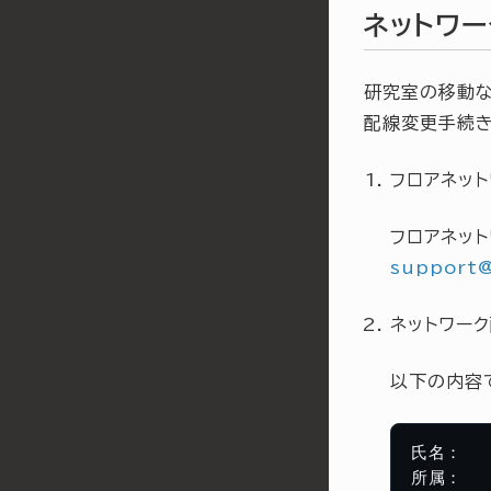
ネットワ
研究室の移動な
配線変更手続き
フロアネッ
フロアネッ
support
ネットワー
以下の内容
氏名：

所属：
