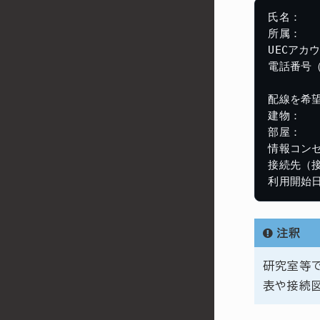
氏名：

所属：

UECアカウ
電話番号（
配線を希望
建物：

部屋：

情報コンセ
接続先（接
注釈
研究室等
表や接続図