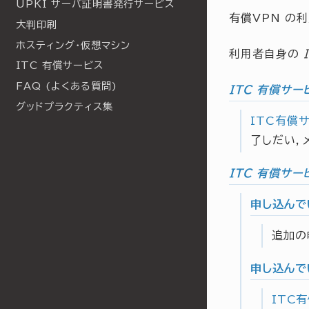
UPKI サーバ証明書発行サービス
有償VPN の
大判印刷
ホスティング・仮想マシン
利用者自身の
ITC 有償サービス
FAQ (よくある質問)
ITC 有償サ
グッドプラクティス集
ITC有償
了しだい，
ITC 有償サ
申し込んで
追加の
申し込んで
ITC