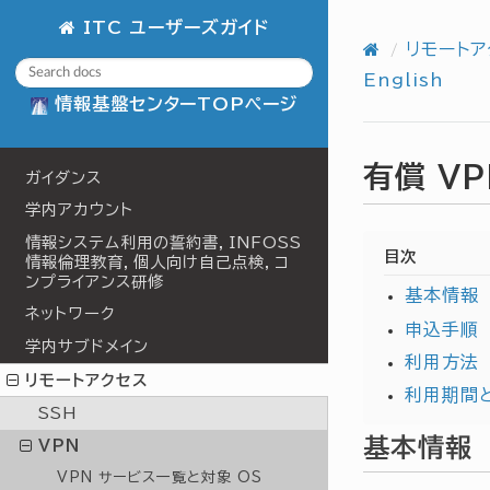
ITC ユーザーズガイド
リモートア
English
情報基盤センターTOPページ
有償 VP
ガイダンス
学内アカウント
情報システム利用の誓約書，INFOSS
目次
情報倫理教育，個人向け自己点検，コ
ンプライアンス研修
基本情報
ネットワーク
申込手順
学内サブドメイン
利用方法
リモートアクセス
利用期間
SSH
基本情報
VPN
VPN サービス一覧と対象 OS