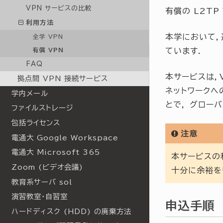
VPN サービスの比較
有償の L2TP
利用方法
本学において
全学 VPN
ています．
有償 VPN
FAQ
本サービスは，
拠点間 VPN 接続サービス
ネットワークへ
学内メール
とで， グローバ
ファイルストレージ
包括ライセンス
注意
電通大 Google Workspace
電通大 Microsoft 365
本サービスの
Zoom (ビデオ会議)
十分に余裕を
教育系サーバ sol
演習教室・自習室
申込手順
ハードディスク (HDD) の廃棄方法