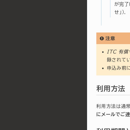
が完了
せ」）．
注意
ITC 有
録されて
申込み前
利用方法
利用方法は通
にメールでご連