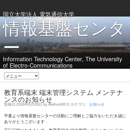
国立大学法人 電気通信大学
情報基盤センタ
ー
Information Technology Center, The University
of Electro-Communications
教育系端末 端末管理システム メンテナ
ンスのお知らせ
投稿日:
2026年5月26日
by
Akafumi0513
カテゴリ:
お知らせ
平素より情報基盤センターの活動にご理解とご協力をいただき誠に
ありがとうございます．
下記日時におきまして，教育系端末 端末管理システムのメンテナ