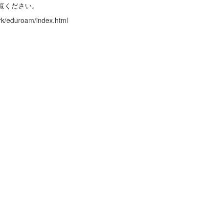
覧ください。
ork/eduroam/index.html