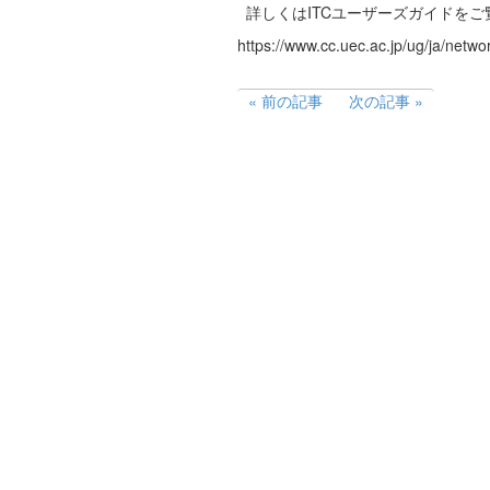
詳しくはITCユーザーズガイドをご
https://www.cc.uec.ac.jp/ug/ja/netw
前の記事
次の記事