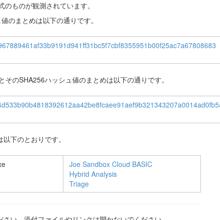
ト形式のものが観測されています。
シュ値のまとめは以下の通りです。
967889461af33b9191d941ff31bc5f7cbf8355951b00f25ac7a67808683
とそのSHA256ハッシュ値のまとめは以下の通りです。
4d533b90b4818392612aa42be8fcaee91aef9b321343207a0014ad0fb5
は以下のとおりです。
xe
Joe Sandbox Cloud BASIC
Hybrid Analysis
Triage
ださい。添付ファイルやリンクは開かないでください。