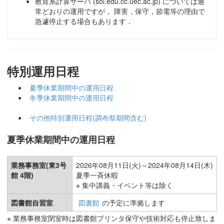
教育系計算サーバ (sol.edu.cc.uec.ac.jp) については通
常どおりの運用ですが， 障害，保守，節電等の理由で
急遽停止する場合もあります．
特別運用日程
夏季休業期間中の運用日程
冬季休業期間中の運用日程
その他特別運用日程(調布祭期間含む)
夏季休業期間中の運用日程
業務事務室(東3号
2026年08月11日(火)～2024年08月14日(木)
館 4階)
夏季一斉休暇
※ 集中講義・イベント等は除く
図書館自習室
図書館
の予定に準拠します
※ 業務事務室閉室時は図書館プリンタ保守や技術対応も停止致しま